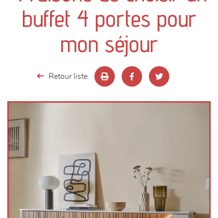
canapés et fauteuils
buffet 4 portes pour
séjours
mon séjour
meubles de complément
Retour liste
chambres et dressing
literie
décoration