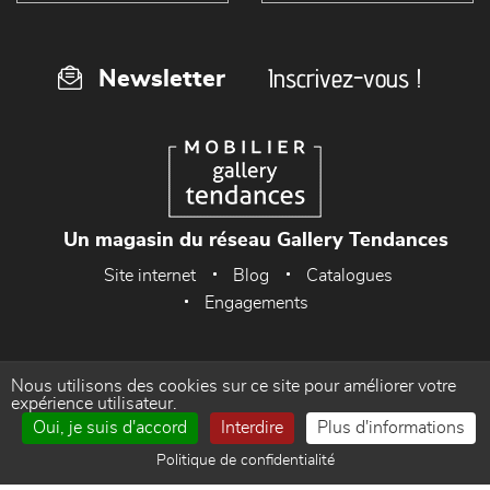
Inscrivez-vous !
Newsletter
Un magasin du réseau Gallery Tendances
Site internet
Blog
Catalogues
Engagements
Nous utilisons des cookies sur ce site pour améliorer votre
Accueil
Mentions Légales
expérience utilisateur.
Oui, je suis d'accord
Interdire
Plus d'informations
Politique de confidentialité
Gestion des cookies
Politique de confidentialité
Contact