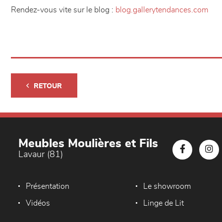
Rendez-vous vite sur le blog :
blog.gallerytendances.com
RETOUR
Meubles Moulières et Fils
Lavaur (81)
Présentation
Le showroom
Vidéos
Linge de Lit