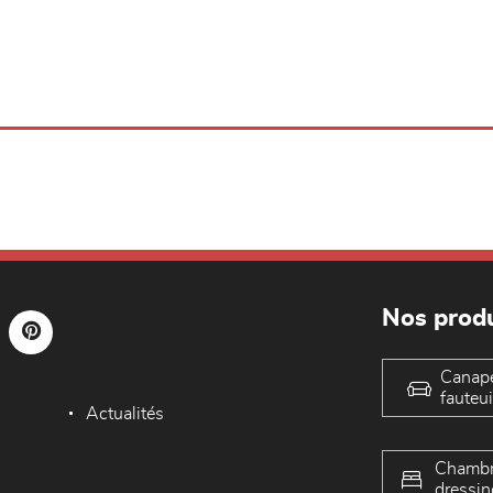
Nos produ
Canap
fauteui
Actualités
Chambr
dressin