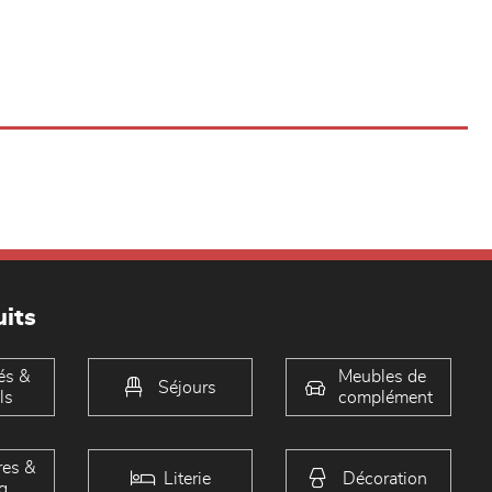
its
és &
Meubles de
Séjours
ls
complément
es &
Literie
Décoration
g