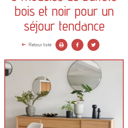
canapés et fauteuils
bois et noir pour un
séjours
séjour tendance
meubles de complément
Retour liste
chambres et dressing
literie
décoration