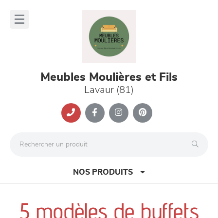
Panneau de gestion des cookies
lose
nu
Meubles Moulières et Fils
Lavaur (81)
NOS PRODUITS
5 modèles de buffets