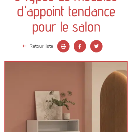
canapés et fauteuils
d'appoint tendance
séjours
pour le salon
meubles de complément
Retour liste
chambres et dressing
literie
décoration