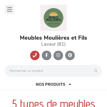
Panneau de gestion des cookies
lose
nu
Meubles Moulières et Fils
Lavaur (81)
NOS PRODUITS
5 types de meubles