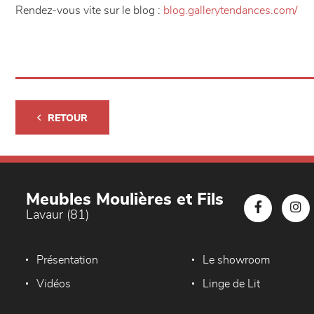
Rendez-vous vite sur le blog :
blog.gallerytendances.com/
RETOUR
Meubles Moulières et Fils
Lavaur (81)
Présentation
Le showroom
Vidéos
Linge de Lit