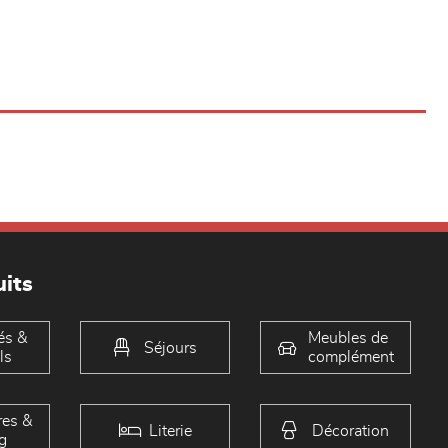
its
és &
Meubles de
Séjours
ls
complément
es &
Literie
Décoration
g