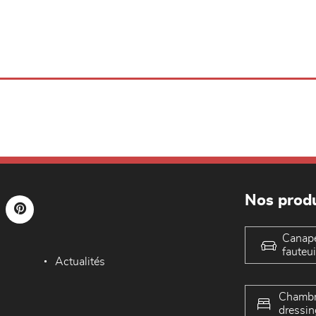
Nos produ
Canap
fauteui
Actualités
Chambr
dressin