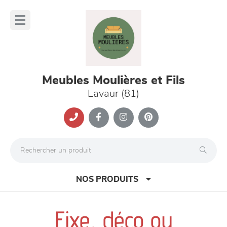
Panneau de gestion des cookies
lose
nu
Meubles Moulières et Fils
Lavaur (81)
NOS PRODUITS
Fixe, déco ou