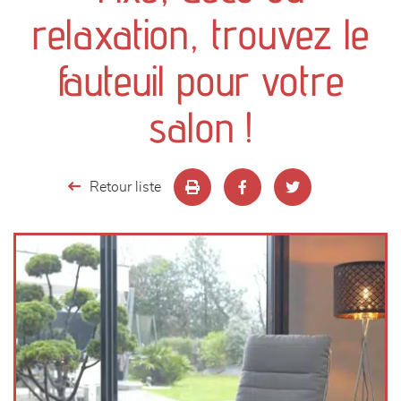
canapés et fauteuils
relaxation, trouvez le
séjours
fauteuil pour votre
meubles de complément
salon !
chambres et dressing
Retour liste
literie
décoration