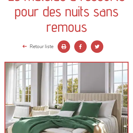
canapés et fauteuils
pour des nuits sans
séjours
remous
meubles de complément
Retour liste
chambres et dressing
literie
décoration