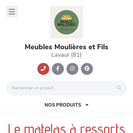
Panneau de gestion des cookies
lose
nu
Meubles Moulières et Fils
Lavaur (81)
NOS PRODUITS
Le matelas à ressorts