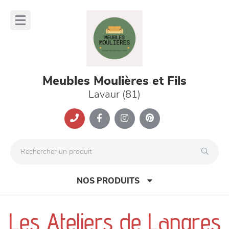
Panneau de gestion des cookies
lose
nu
Meubles Moulières et Fils
Lavaur (81)
NOS PRODUITS
Les Ateliers de Langres