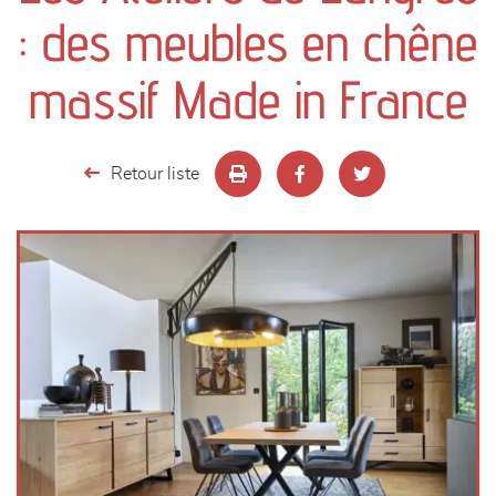
canapés et fauteuils
: des meubles en chêne
séjours
massif Made in France
meubles de complément
Retour liste
chambres et dressing
literie
décoration