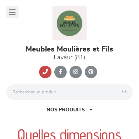
Panneau de gestion des cookies
lose
nu
Meubles Moulières et Fils
Lavaur (81)
NOS PRODUITS
Quelles dimensions