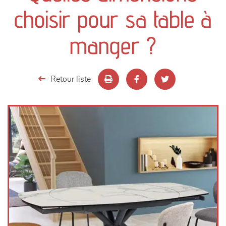
canapés et fauteuils
choisir pour sa table à
séjours
manger ?
meubles de complément
Retour liste
chambres et dressing
literie
décoration