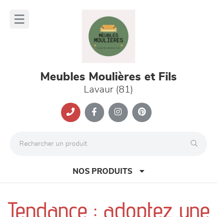
Panneau de gestion des cookies
lose
nu
Meubles Moulières et Fils
Lavaur (81)
NOS PRODUITS
Tendance : adoptez une