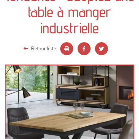
canapés et fauteuils
table à manger
séjours
industrielle
meubles de complément
Retour liste
chambres et dressing
literie
décoration