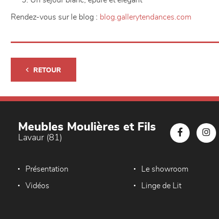
Un séjour blanc, épuré et élégant
Rendez-vous sur le blog :
blog.gallerytendances.com
RETOUR
Meubles Moulières et Fils
Lavaur (81)
Présentation
Le showroom
Vidéos
Linge de Lit