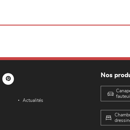
Nos produ
Canap
fauteui
Actualités
Chambr
dressin