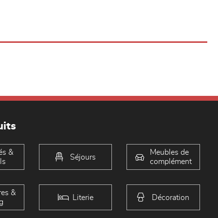
its
és &
Meubles de
Séjours
ls
complément
es &
Literie
Décoration
g