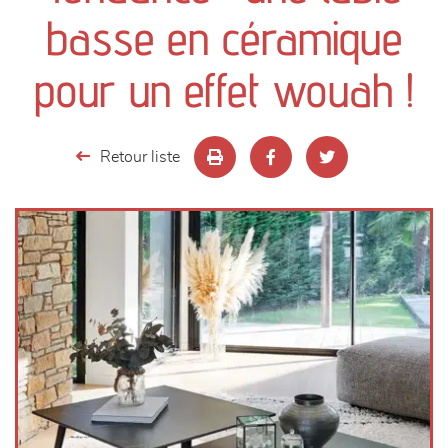
canapés et fauteuils
basse en céramique
séjours
pour un effet wouah !
meubles de complément
Retour liste
chambres et dressing
literie
décoration