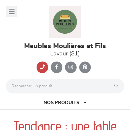
Panneau de gestion des cookies
lose
nu
Meubles Moulières et Fils
Lavaur (81)
NOS PRODUITS
Tendance : une table