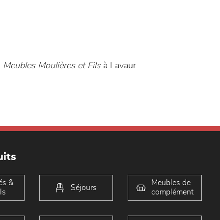
n
Meubles Moulières et Fils
à Lavaur
its
és &
Meubles de
Séjours
ls
complément