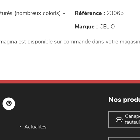
turés (nombreux coloris) -
Référence :
23065
Marque :
CELIO
Imagina est disponible sur commande dans votre magasi
Nos produ
Canap
fauteui
Actualités