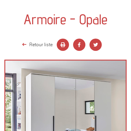
canapés et fauteuils
Armoire - Opale
séjours
meubles de complément
Retour liste
chambres et dressing
literie
décoration