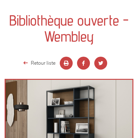
canapés et fauteuils
Bibliothèque ouverte -
séjours
Wembley
meubles de complément
chambres et dressing
Retour liste
literie
décoration