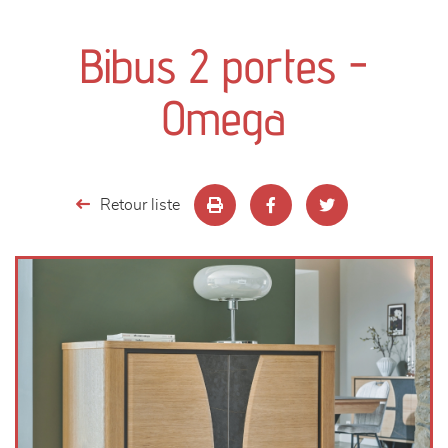
canapés et fauteuils
Bibus 2 portes -
séjours
Omega
meubles de complément
chambres et dressing
Retour liste
literie
décoration