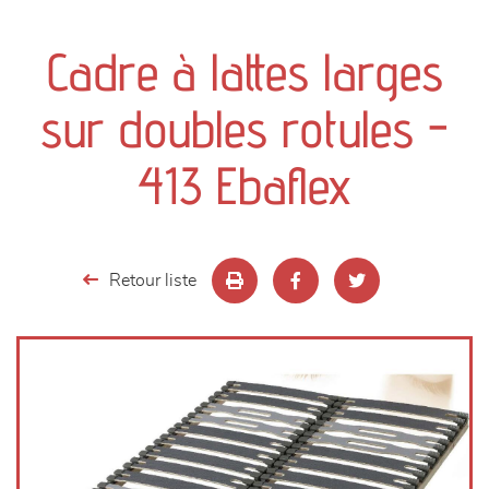
canapés et fauteuils
Cadre à lattes larges
séjours
sur doubles rotules -
meubles de complément
413 Ebaflex
chambres et dressing
literie
Retour liste
décoration