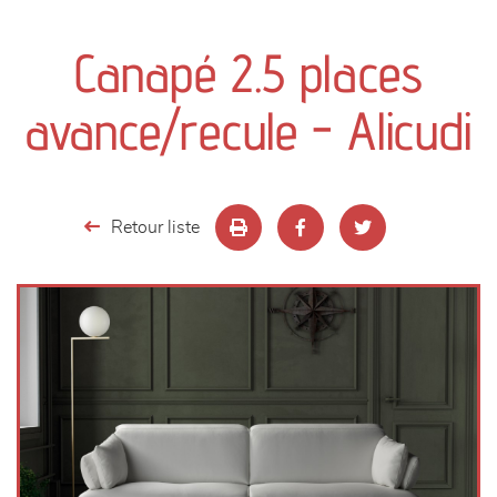
canapés et fauteuils
Canapé 2.5 places
séjours
avance/recule - Alicudi
meubles de complément
chambres et dressing
Retour liste
literie
décoration