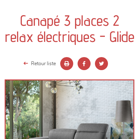
canapés et fauteuils
Canapé 3 places 2
séjours
relax électriques - Glide
meubles de complément
chambres et dressing
Retour liste
literie
décoration