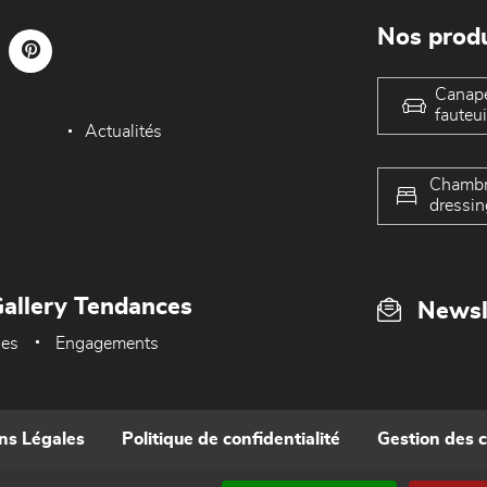
Nos produ
Canap
fauteui
Actualités
Chambr
dressin
allery Tendances
Newsl
ues
Engagements
ns Légales
Politique de confidentialité
Gestion des 