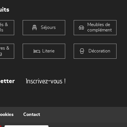
its
és &
Meubles de
Séjours
ls
complément
es &
Literie
Décoration
g
Inscrivez-vous !
etter
cookies
Contact