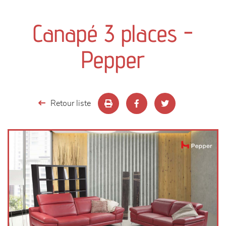
canapés et fauteuils
Canapé 3 places -
séjours
Pepper
meubles de complément
chambres et dressing
Retour liste
literie
décoration