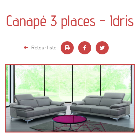
canapés et fauteuils
Canapé 3 places - Idris
séjours
meubles de complément
Retour liste
chambres et dressing
literie
décoration