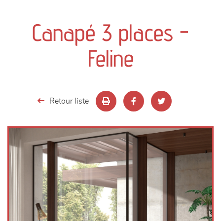
canapés et fauteuils
Canapé 3 places -
séjours
Feline
meubles de complément
chambres et dressing
Retour liste
literie
décoration