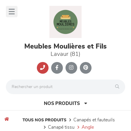
Panneau de gestion des cookies
lose
nu
Meubles Moulières et Fils
Lavaur (81)
NOS PRODUITS
canapés et fauteuils
TOUS NOS PRODUITS
canapé tissu
angle