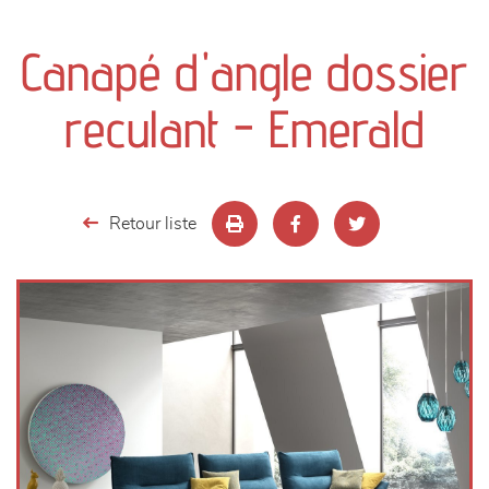
canapés et fauteuils
Canapé d'angle dossier
séjours
reculant - Emerald
meubles de complément
chambres et dressing
Retour liste
literie
décoration