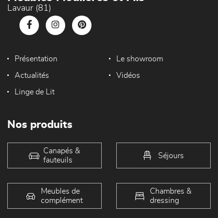
Lavaur (81)
Présentation
Le showroom
Actualités
Vidéos
Linge de Lit
Nos produits
Canapés &
Séjours
fauteuils
Meubles de
Chambres &
complément
dressing