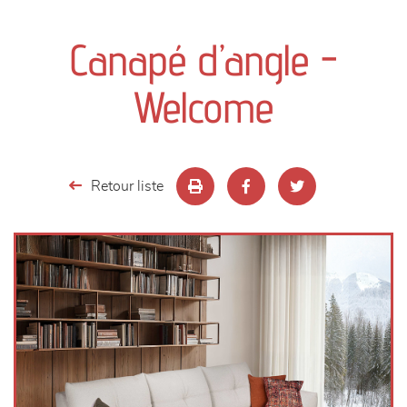
canapés et fauteuils
Canapé d’angle -
séjours
Welcome
meubles de complément
chambres et dressing
Retour liste
literie
décoration