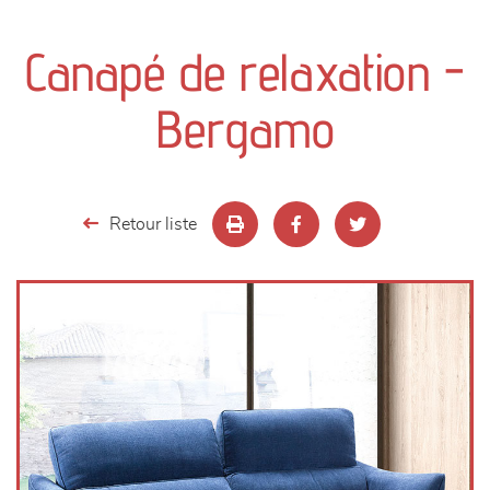
canapés et fauteuils
Canapé de relaxation -
séjours
Bergamo
meubles de complément
chambres et dressing
Retour liste
literie
décoration