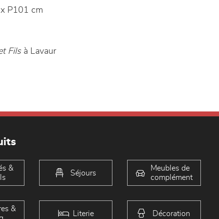
 x P101 cm
t Fils
à Lavaur
its
és &
Meubles de
Séjours
ls
complément
es &
Literie
Décoration
g