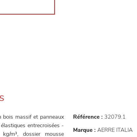
s
 en bois massif et panneaux
Référence :
32079.1
élastiques entrecroisées -
Marque :
AERRE ITALIA
 kg/m³, dossier mousse