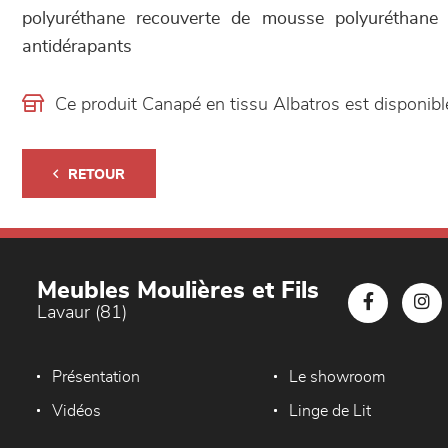
polyuréthane recouverte de mousse polyuréthane
antidérapants
Ce produit Canapé en tissu Albatros est disponi
RETOUR
Meubles Moulières et Fils
Lavaur (81)
Présentation
Le showroom
Vidéos
Linge de Lit