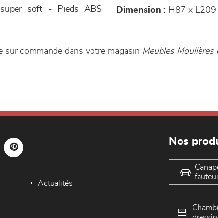
 super soft - Pieds ABS
Dimension :
H87 x L209
ble sur commande dans votre magasin
Meubles Moulières e
Nos produ
Canap
fauteui
Actualités
Chambr
dressin