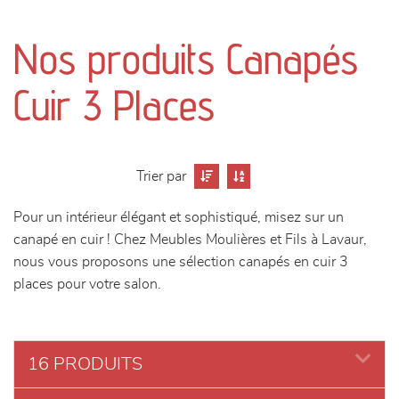
canapés et fauteuils
Nos produits Canapés
séjours
Cuir 3 Places
meubles de complément
chambres et dressing
Trier par
literie
Pour un intérieur élégant et sophistiqué, misez sur un
canapé en cuir ! Chez Meubles Moulières et Fils à Lavaur,
décoration
nous vous proposons une sélection canapés en cuir 3
places pour votre salon.
16 PRODUITS