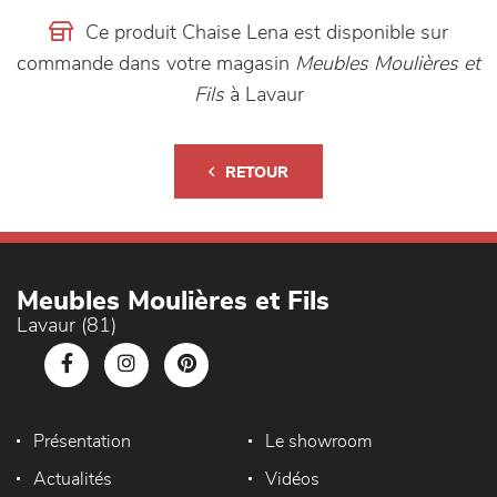
Ce produit Chaise Lena est disponible sur
commande dans votre magasin
Meubles Moulières et
Fils
à Lavaur
RETOUR
Meubles Moulières et Fils
Lavaur (81)
Présentation
Le showroom
Actualités
Vidéos