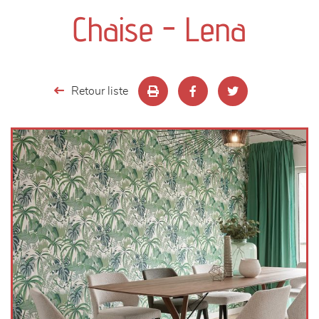
canapés et fauteuils
Chaise - Lena
séjours
meubles de complément
Retour liste
chambres et dressing
literie
décoration