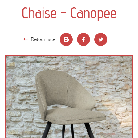
canapés et fauteuils
Chaise - Canopee
séjours
meubles de complément
Retour liste
chambres et dressing
literie
décoration