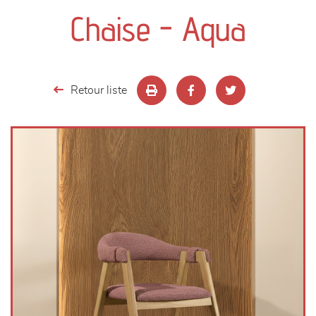
canapés et fauteuils
Chaise - Aqua
séjours
meubles de complément
Retour liste
chambres et dressing
literie
décoration