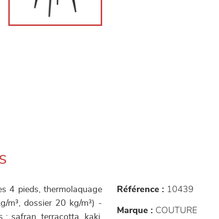
s
ues 4 pieds, thermolaquage
Référence :
10439
g/m³, dossier 20 kg/m³) -
Marque :
COUTURE
: safran, terracotta, kaki,