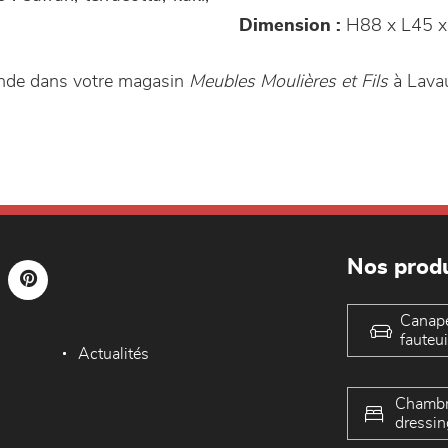
Dimension :
H88 x L45 x
ande dans votre magasin
Meubles Moulières et Fils
à Lava
Nos produ
Canap
fauteui
Actualités
Chambr
dressin