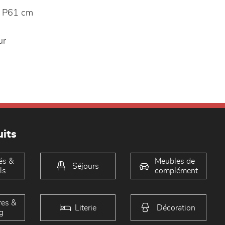
 P61 cm
ur
its
és &
Meubles de
Séjours
ls
complément
es &
Literie
Décoration
g