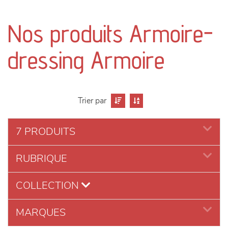
canapés et fauteuils
Nos produits Armoire-
séjours
dressing Armoire
meubles de complément
chambres et dressing
Trier par
literie
7 PRODUITS
décoration
RUBRIQUE
COLLECTION
MARQUES