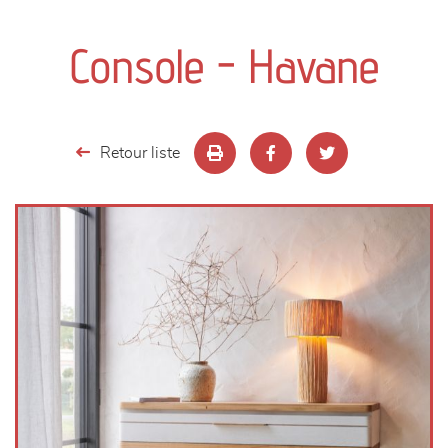
canapés et fauteuils
Console - Havane
séjours
meubles de complément
Retour liste
chambres et dressing
literie
décoration