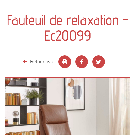
canapés et fauteuils
Fauteuil de relaxation -
séjours
Ec20099
meubles de complément
chambres et dressing
Retour liste
literie
décoration