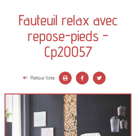
canapés et fauteuils
Fauteuil relax avec
séjours
repose-pieds -
meubles de complément
Cp20057
chambres et dressing
literie
Retour liste
décoration