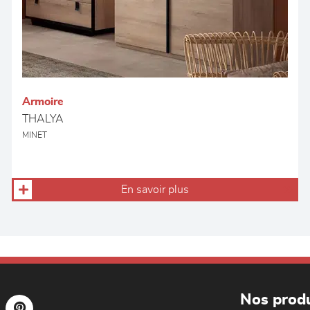
Armoire
THALYA
MINET
En savoir plus
Nos produ