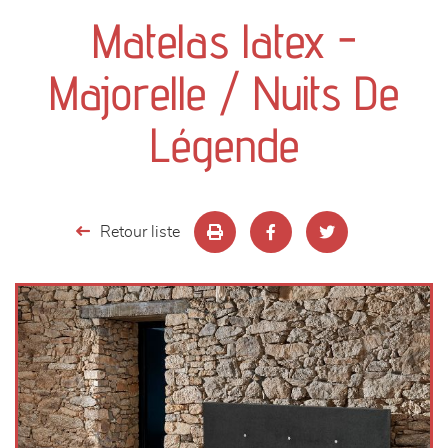
canapés et fauteuils
Matelas latex -
séjours
Majorelle / Nuits De
meubles de complément
Légende
chambres et dressing
literie
Retour liste
décoration