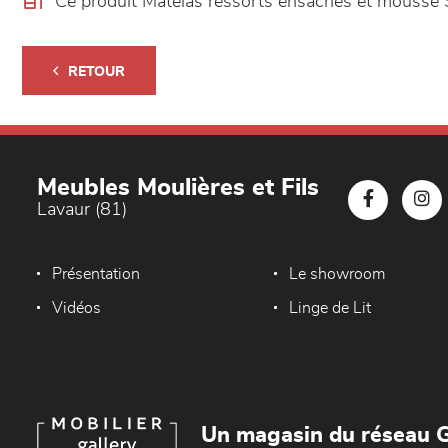
Ce produit Matelas ressorts ensachés et mousse 
RETOUR
Meubles Moulières et Fils
Lavaur (81)
Présentation
Le showroom
Vidéos
Linge de Lit
Un magasin du réseau G