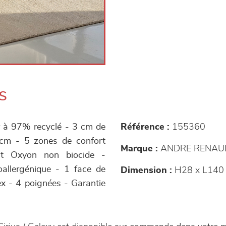
s
r à 97% recyclé - 3 cm de
Référence :
155360
 cm - 5 zones de confort
Marque :
ANDRE RENAU
ent Oxyon non biocide -
oallergénique - 1 face de
Dimension :
H28 x L140
ex - 4 poignées - Garantie