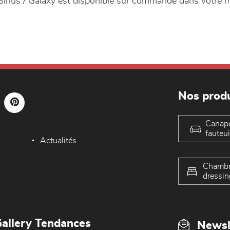
Sirius / Galaxy est disponible sur commande dans votre
Nos produ
Canap
fauteui
Actualités
Chambr
dressin
allery Tendances
Newsl