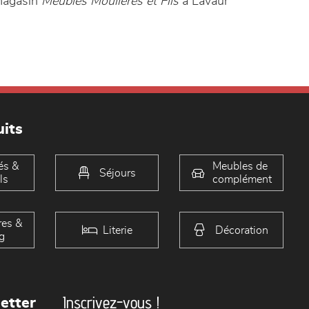
 magasin
Meubles Moulières et Fils
à Lavaur
its
és &
Meubles de
Séjours
ls
complément
es &
Literie
Décoration
g
Inscrivez-vous !
etter