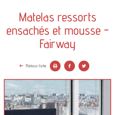
canapés et fauteuils
Matelas ressorts
séjours
ensachés et mousse -
meubles de complément
Fairway
chambres et dressing
literie
Retour liste
décoration