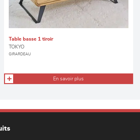
Table basse 1 tiroir
TOKYO
GIRARDEAU
En savoir plus
its