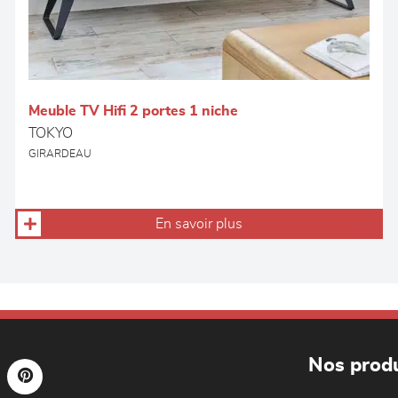
Meuble TV Hifi 2 portes 1 niche
TOKYO
GIRARDEAU
En savoir plus
Nos produ