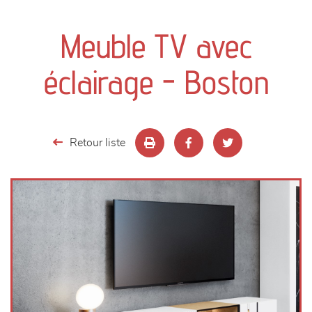
canapés et fauteuils
Meuble TV avec
séjours
éclairage - Boston
meubles de complément
chambres et dressing
Retour liste
literie
décoration