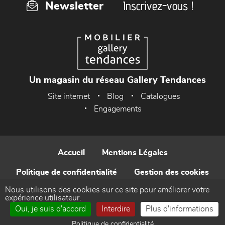
Inscrivez-vous !
Newsletter
Un magasin du réseau Gallery Tendances
Site internet
Blog
Catalogues
Engagements
Accueil
Mentions Légales
Politique de confidentialité
Gestion des cookies
Nous utilisons des cookies sur ce site pour améliorer votre
Contact
expérience utilisateur.
Oui, je suis d'accord
Interdire
Plus d'informations
Réalisé par WEB Enseignes
Politique de confidentialité