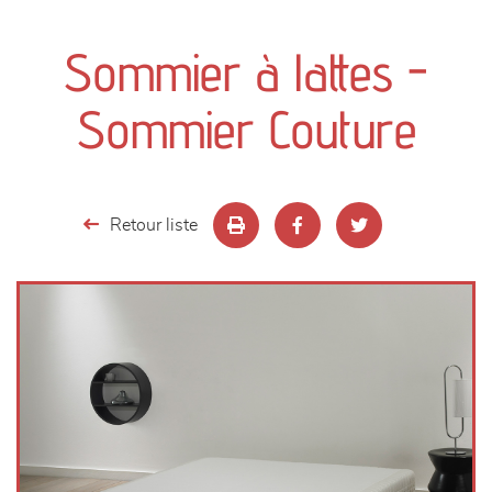
canapés et fauteuils
Sommier à lattes -
séjours
Sommier Couture
meubles de complément
chambres et dressing
Retour liste
literie
décoration