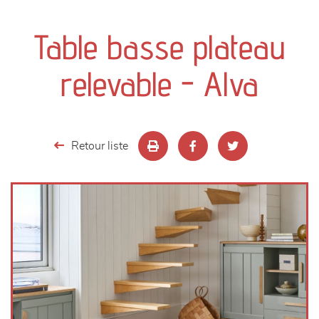
canapés et fauteuils
Table basse plateau
séjours
relevable - Alva
meubles de complément
chambres et dressing
Retour liste
literie
décoration