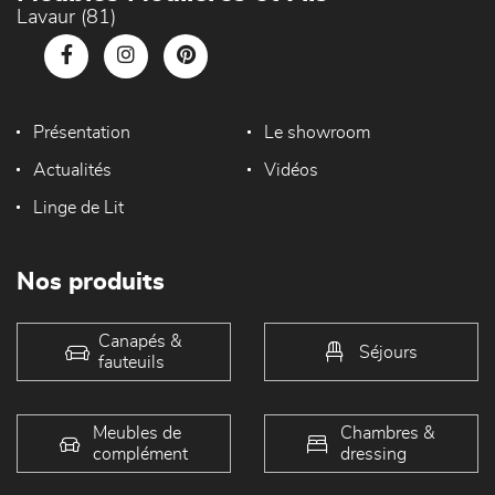
Lavaur (81)
Présentation
Le showroom
Actualités
Vidéos
Linge de Lit
Nos produits
Canapés &
Séjours
fauteuils
Meubles de
Chambres &
complément
dressing