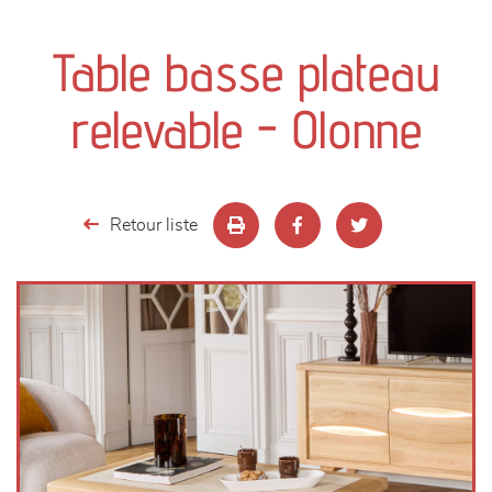
canapés et fauteuils
Table basse plateau
séjours
relevable - Olonne
meubles de complément
chambres et dressing
Retour liste
literie
décoration