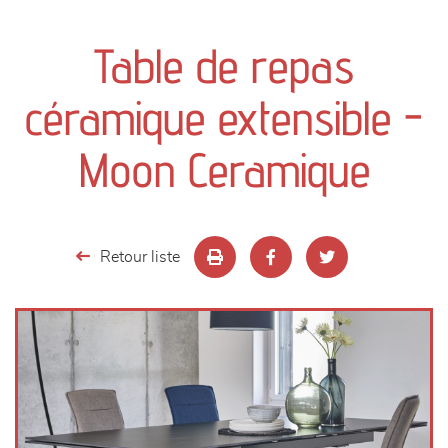
canapés et fauteuils
Table de repas
séjours
céramique extensible -
meubles de complément
Moon Ceramique
chambres et dressing
literie
Retour liste
décoration