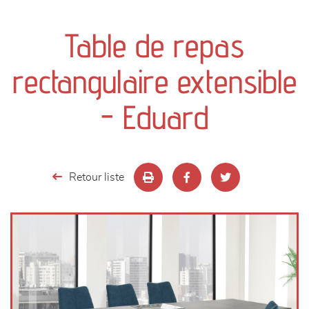
canapés et fauteuils
Table de repas
séjours
rectangulaire extensible
meubles de complément
- Eduard
chambres et dressing
literie
Retour liste
décoration