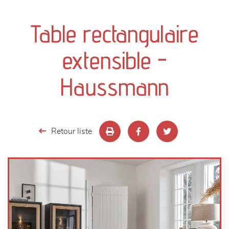
canapés et fauteuils
Table rectangulaire
séjours
extensible -
meubles de complément
Haussmann
chambres et dressing
literie
Retour liste
décoration