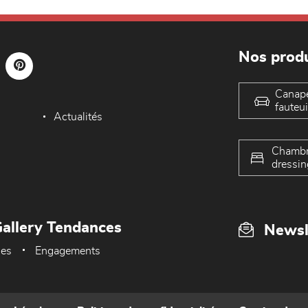
Nos produ
Canap
fauteui
Actualités
Chambr
dressin
allery Tendances
Newsl
ues
Engagements