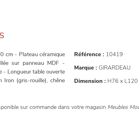
s
 40 cm - Plateau céramique
Référence :
10419
ollée sur panneau MDF -
Marque :
GIRARDEAU
te - Longueur table ouverte
 Iron (gris-rouille), chêne
Dimension :
H76 x L120
disponible sur commande dans votre magasin
Meubles Moul