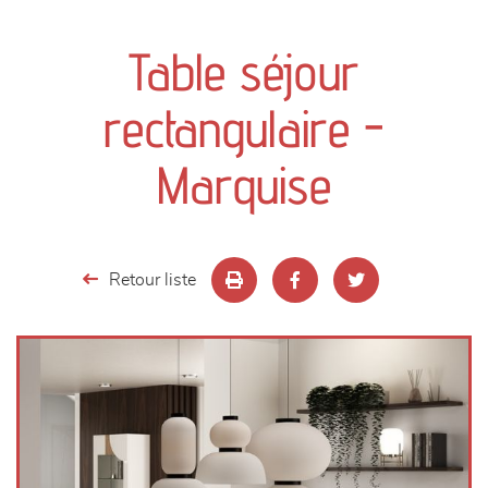
canapés et fauteuils
Table séjour
séjours
rectangulaire -
meubles de complément
Marquise
chambres et dressing
literie
Retour liste
décoration